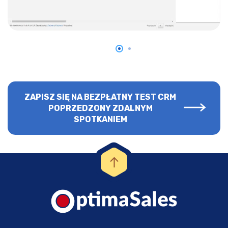
ZAPISZ SIĘ NA BEZPŁATNY TEST CRM
POPRZEDZONY ZDALNYM
SPOTKANIEM