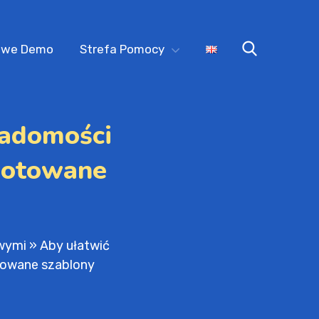
owe Demo
Strefa Pomocy
iadomości
ygotowane
owymi
»
Aby ułatwić
otowane szablony