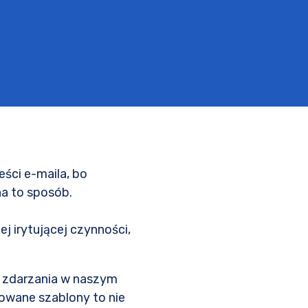
eści e-maila, bo
na to sposób.
j irytującej czynności,
e zdarzania w naszym
towane szablony to nie