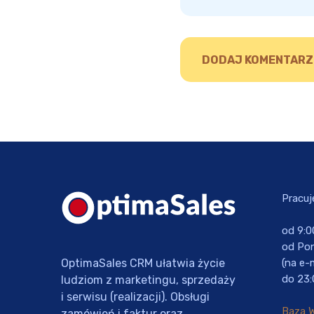
Pracuj
od 9:0
od Pon
OptimaSales CRM ułatwia życie
(na e-
do 23:
ludziom z marketingu, sprzedaży
i serwisu (realizacji). Obsługi
Baza 
zamówień i faktur oraz