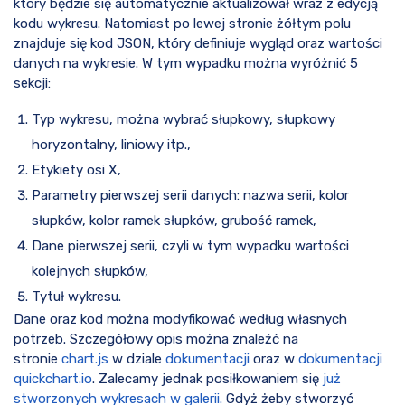
który będzie się automatycznie aktualizował wraz z edycją
kodu wykresu. Natomiast po lewej stronie żółtym polu
znajduje się kod JSON, który definiuje wygląd oraz wartości
danych na wykresie. W tym wypadku można wyróżnić 5
sekcji:
Typ wykresu, można wybrać słupkowy, słupkowy
horyzontalny, liniowy itp.,
Etykiety osi X,
Parametry pierwszej serii danych: nazwa serii, kolor
słupków, kolor ramek słupków, grubość ramek,
Dane pierwszej serii, czyli w tym wypadku wartości
kolejnych słupków,
Tytuł wykresu.
Dane oraz kod można modyfikować według własnych
potrzeb. Szczegółowy opis można znaleźć na
stronie
chart.js
w dziale
dokumentacji
oraz w
dokumentacji
quickchart.io
. Zalecamy jednak posiłkowaniem się
już
stworzonych wykresach w galerii.
Gdyż żeby stworzyć