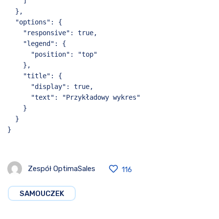
]
},
"options": {
"responsive": true,
"legend": {
"position": "top"
},
"title": {
"display": true,
"text": "Przykładowy wykres"
}
}
}
Zespół OptimaSales
116
SAMOUCZEK