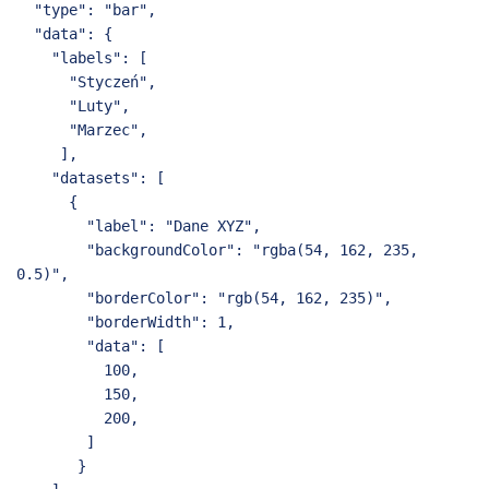
"type": "bar",
"data": {
"labels": [
"Styczeń",
"Luty",
"Marzec",
],
"datasets": [
{
"label": "Dane XYZ",
"backgroundColor": "rgba(54, 162, 235,
0.5)",
"borderColor": "rgb(54, 162, 235)",
"borderWidth": 1,
"data": [
100,
150,
200,
]
}