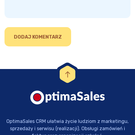
OptimaSales CRM ułatwia życie ludziom z marketingu,
sprzedaży i serwisu (realizacji). Obsługi zamówień i