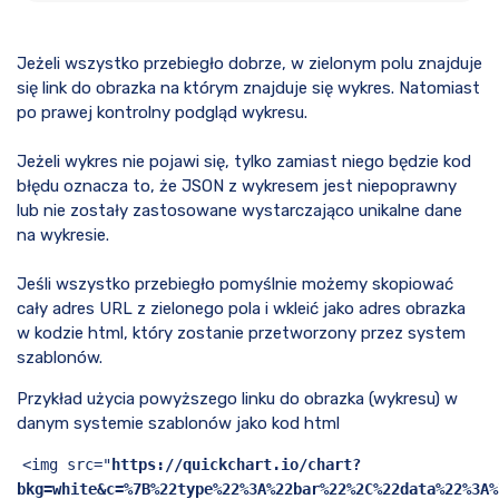
Jeżeli wszystko przebiegło dobrze, w zielonym polu znajduje
się link do obrazka na którym znajduje się wykres. Natomiast
po prawej kontrolny podgląd wykresu.
Jeżeli wykres nie pojawi się, tylko zamiast niego będzie kod
błędu oznacza to, że JSON z wykresem jest niepoprawny
lub nie zostały zastosowane wystarczająco unikalne dane
na wykresie.
Jeśli wszystko przebiegło pomyślnie możemy skopiować
cały adres URL z zielonego pola i wkleić jako adres obrazka
w kodzie html, który zostanie przetworzony przez system
szablonów.
Przykład użycia powyższego linku do obrazka (wykresu) w
danym systemie szablonów jako kod html
<img src="
https://quickchart.io/chart?
bkg=white&c=%7B%22type%22%3A%22bar%22%2C%22data%22%3A%