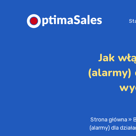
St
Jak wł
(alarmy) 
wy
Strona główna
»
B
(alarmy) dla dział