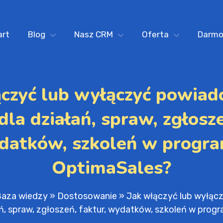
art
Blog
Nasz CRM
Oferta
Darm
ączyć lub wyłączyć powiad
dla działań, spraw, zgłosze
datków, szkoleń w progra
OptimaSales?
aza wiedzy
»
Dostosowanie
»
Jak włączyć lub wyłąc
ań, spraw, zgłoszeń, faktur, wydatków, szkoleń w pro