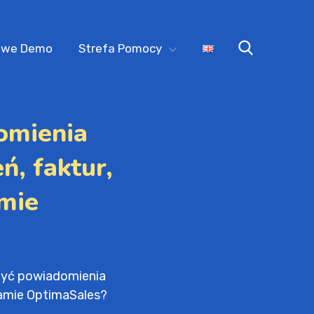
owe Demo
Strefa Pomocy
omienia
ń, faktur,
mie
zyć powiadomienia
gramie OptimaSales?