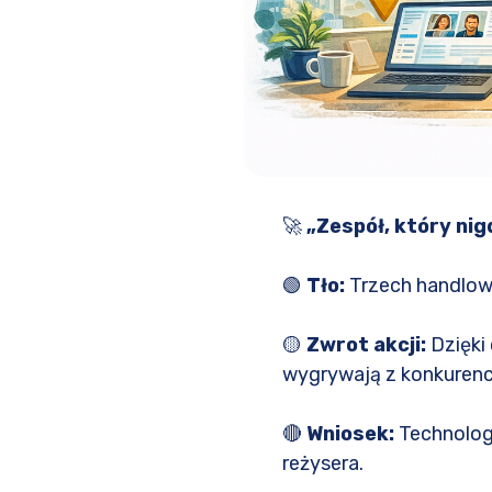
🚀
„Zespół, który nigd
🟢
Tło:
Trzech handlowc
🟡
Zwrot akcji:
Dzięki 
wygrywają z konkurenc
🔴
Wniosek:
Technologi
reżysera.