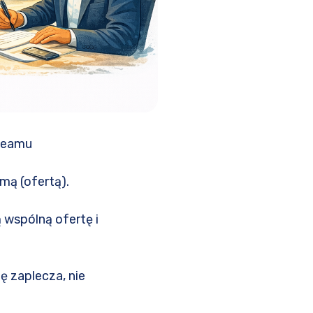
 teamu
mą (ofertą).
 wspólną ofertę i
ę zaplecza, nie