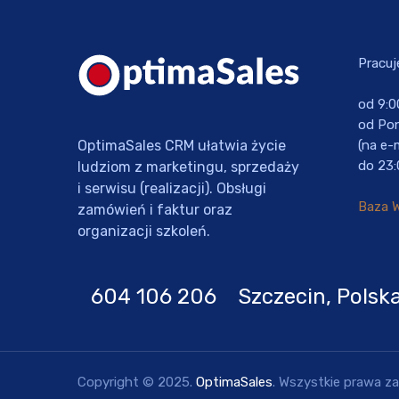
Pracuj
od 9:0
od Pon
OptimaSales CRM ułatwia życie
(na e-
do 23:
ludziom z marketingu, sprzedaży
i serwisu (realizacji). Obsługi
Baza 
zamówień i faktur oraz
organizacji szkoleń.
604 106 206 Szczecin, Polsk
Copyright © 2025.
OptimaSales
. Wszystkie prawa z