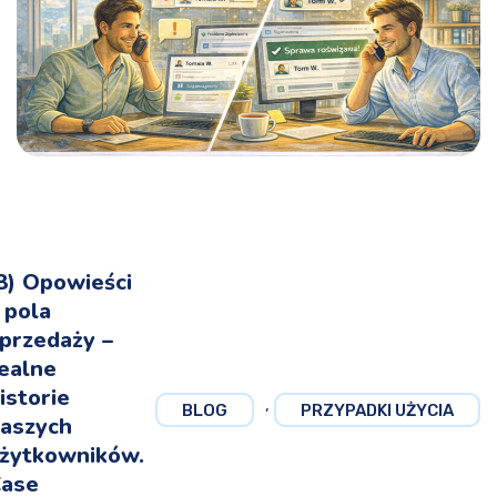
8) Opowieści
 pola
przedaży –
ealne
istorie
,
BLOG
PRZYPADKI UŻYCIA
aszych
żytkowników.
ase