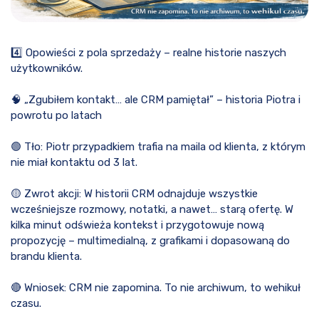
4️⃣ Opowieści z pola sprzedaży – realne historie naszych
użytkowników.
🧠 „Zgubiłem kontakt… ale CRM pamiętał” – historia Piotra i
powrotu po latach
🟢 Tło: Piotr przypadkiem trafia na maila od klienta, z którym
nie miał kontaktu od 3 lat.
🟡 Zwrot akcji: W historii CRM odnajduje wszystkie
wcześniejsze rozmowy, notatki, a nawet… starą ofertę. W
kilka minut odświeża kontekst i przygotowuje nową
propozycję – multimedialną, z grafikami i dopasowaną do
brandu klienta.
🔴 Wniosek: CRM nie zapomina. To nie archiwum, to wehikuł
czasu.