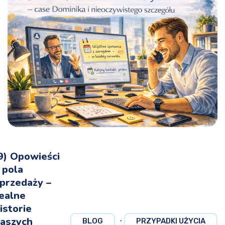
9) Opowieści
 pola
przedaży –
ealne
istorie
,
aszych
BLOG
PRZYPADKI UŻYCIA