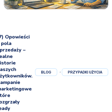
7) Opowieści
 pola
przedaży –
ealne
istorie
aszych
,
BLOG
PRZYPADKI UŻYCIA
żytkowników.
ampanie
arketingowe
tóre
ozgrzały
eady