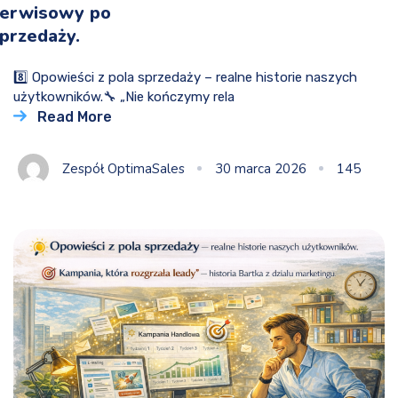
erwisowy po
przedaży.
8️⃣ Opowieści z pola sprzedaży – realne historie naszych
użytkowników.🔧 „Nie kończymy rela
Read More
Zespół OptimaSales
30 marca 2026
145