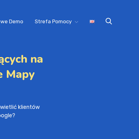
owe Demo
Strefa Pomocy
ących na
je Mapy
wietlić klientów
oogle?