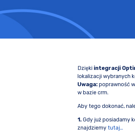
Dzięki
integracji Opt
lokalizacji wybranych 
Uwaga:
poprawność wy
w bazie crm.
Aby tego dokonać, nal
1.
Gdy już posiadamy 
znajdziemy
tutaj…